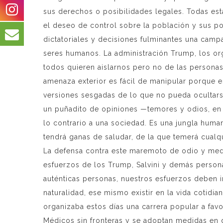
sus derechos o posibilidades legales. Todas esta
el deseo de control sobre la población y sus po
dictatoriales y decisiones fulminantes una camp
seres humanos. La administración Trump, los or
todos quieren aislarnos pero no de las persona
amenaza exterior es fácil de manipular porque e
versiones sesgadas de lo que no pueda ocultar
un puñadito de opiniones —temores y odios, en 
lo contrario a una sociedad. Es una jungla huma
tendrá ganas de saludar, de la que temerá cualqu
La defensa contra este maremoto de odio y medid
esfuerzos de los Trump, Salvini y demás persona
auténticas personas, nuestros esfuerzos deben 
naturalidad, ese mismo existir en la vida cotidi
organizaba estos días una carrera popular a fa
Médicos sin fronteras y se adoptan medidas en di