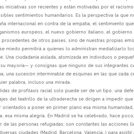
s iniciativas son recientes y están motivadas por el racismo,
sibles sentimientos humanitarios. Es la perspectiva la que n
aña internacional en contra de la empatía, el sentimiento qu
ganismos europeos, el nuevo gobierno italiano, el gobierno 
s procedentes de otros países, sino de nuestras propias em
se miedo permitirá a quienes lo administran mediatizarlo to
se. Una ciudadanía aislada, atomizada en individuos o peq
su mayoría— y consignas que ninguno de sus integrantes cues
na, una sucesión interminable de esquinas en las que cada c
ier palabra, incluso una mirada.
as de profilaxis racial solo puede ser de un tipo: una def
jes del teatrillo de la ultraderecha se dirigen a impedir 
ir orientados a poner en primer plano esa misma humanidad
ana, esa misma alegría. En Madrid se ha celebrado, hace poco
vor de las personas refugiadas; son constantes las acciones
versas ciudades (Madrid, Barcelona, Valencia…) para asistir