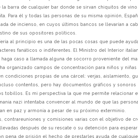
la barra de cualquier bar donde se sirvan chiquitos de vino b
ta. Para él y todas las personas de su misma opinión, España
ada de incienso, en cuyos últimos bancos se llevarían a cab
stino de sus opositores políticos.
fería al principio es una de las pocas cosas que puede ayu
res fanáticos o indiferentes. El Ministro del Interior itali
 haga caso a llamada alguna de socorro proveniente del mar
ha organizado campos de concentración para niños y niñas 
n condiciones propias de una cárcel: verjas, aislamiento, g
incluso contentos, pero hay documentos gráficos y sonoros
s tobillos. Es mi perspectiva la que me permite relacionar es
lemania nazi intentaba convencer al mundo de que las person
an en paz y armonía a pesar de su próximo exterminio.
, contrareuniones y comisiones varias con el objetivo de cre
llevadas después de su rescate o su detención para esperar
on pena de prisión el hecho de prestarles ayuda de cualquie