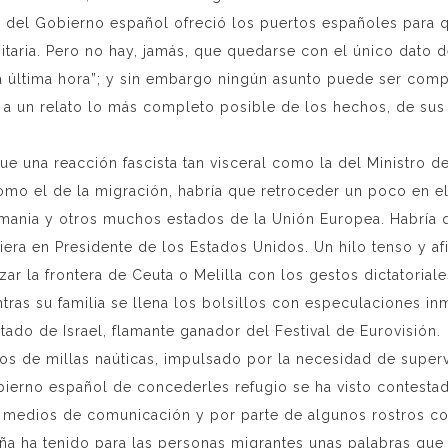
 del Gobierno español ofreció los puertos españoles para qu
aria. Pero no hay, jamás, que quedarse con el único dato de
 la última hora”; y sin embargo ningún asunto puede ser co
 a un relato lo más completo posible de los hechos, de sus
 una reacción fascista tan visceral como la del Ministro del 
omo el de la migración, habría que retroceder un poco en el
lemania y otros muchos estados de la Unión Europea. Habría
ra en Presidente de los Estados Unidos. Un hilo tenso y af
uzar la frontera de Ceuta o Melilla con los gestos dictatori
tras su familia se llena los bolsillos con especulaciones in
tado de Israel, flamante ganador del Festival de Eurovisión.
tos de millas naúticas, impulsado por la necesidad de supervi
gobierno español de concederles refugio se ha visto contes
os medios de comunicación y por parte de algunos rostros co
luña ha tenido para las personas migrantes unas palabras que