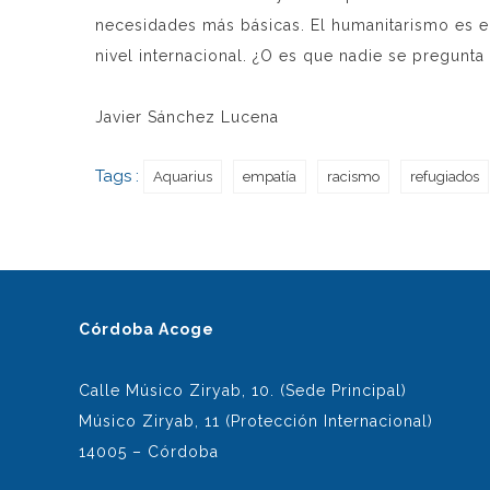
necesidades más básicas. El humanitarismo es el 
nivel internacional. ¿O es que nadie se pregun
Javier Sánchez Lucena
Tags :
Aquarius
empatía
racismo
refugiados
Córdoba Acoge
Calle Músico Ziryab, 10. (Sede Principal)
Músico Ziryab, 11 (Protección Internacional)
14005 – Córdoba