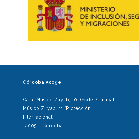
Córdoba Acoge
Calle Músico Ziryab, 10. (Sede Principal)
Músico Ziryab, 11 (Protección
Internacional)
14005 – Córdoba