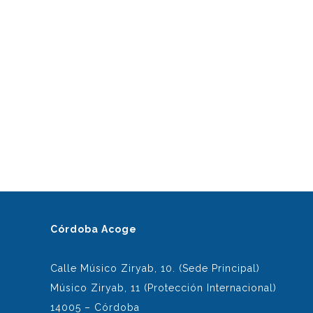
Córdoba Acoge
Calle Músico Ziryab, 10. (Sede Principal)
Músico Ziryab, 11 (Protección Internacional)
14005 – Córdoba