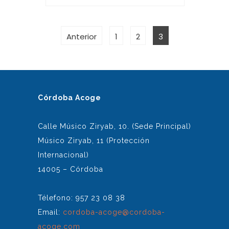
PAGINACIÓN
Página
Página
Página
Anterior
1
2
3
DE
ENTRADAS
Córdoba Acoge
Calle Músico Ziryab, 10. (Sede Principal)
Músico Ziryab, 11 (Protección
Internacional)
14005 – Córdoba
Télefono: 957 23 08 38
Email:
cordoba-acoge@cordoba-
acoge.com