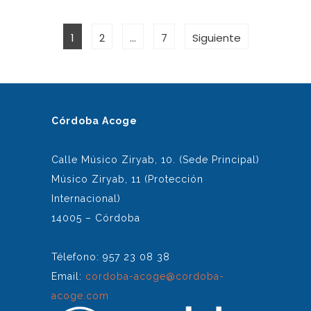
PAGINACIÓN
Página
Página
Página
1
2
…
7
Siguiente
DE
ENTRADAS
Córdoba Acoge
Calle Músico Ziryab, 10. (Sede Principal)
Músico Ziryab, 11 (Protección
Internacional)
14005 – Córdoba
Télefono: 957 23 08 38
Email:
cordoba-acoge@cordoba-
acoge.com