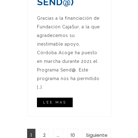
SEND@)
Gracias a la financiación de
Fundación CajaSur, a la que
agradecemos su
inestimable apoyo,
Córdoba Acoge ha puesto
en marcha durante 2021 el
Programa Send@. Este
programa nos ha permitido
[…]
LEE MAS
PAGINACIÓN
Página
Página
Página
1
2
…
10
Siguiente
DE