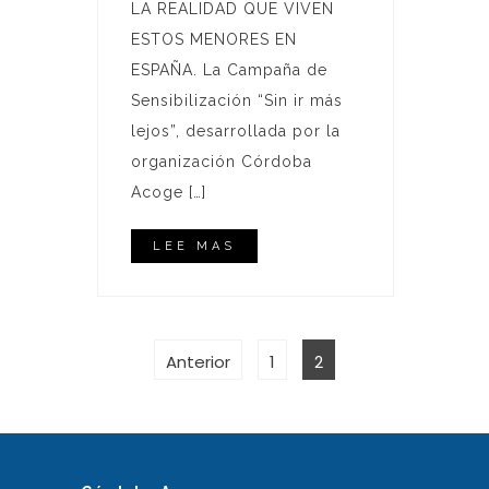
LA REALIDAD QUE VIVEN
ESTOS MENORES EN
ESPAÑA. La Campaña de
Sensibilización “Sin ir más
lejos”, desarrollada por la
organización Córdoba
Acoge […]
LEE MAS
PAGINACIÓN
Página
Página
Anterior
1
2
DE
ENTRADAS