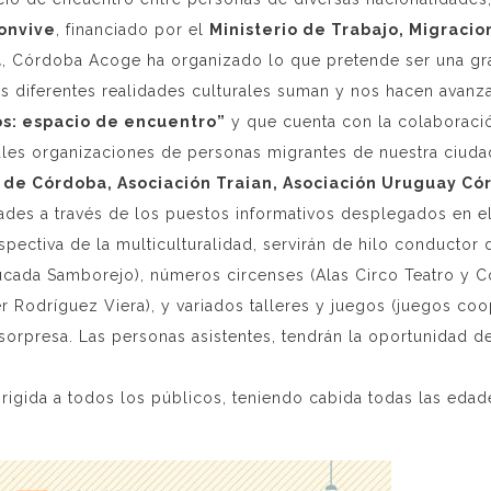
onvive
, financiado por el
Ministerio de Trabajo, Migracio
a
, Córdoba Acoge ha organizado lo que pretende ser una gran 
 diferentes realidades culturales suman y nos hacen avanza
os: espacio de encuentro”
y que cuenta con la colaboració
ales organizaciones de personas migrantes de nuestra ciud
de Córdoba, Asociación Traian, Asociación Uruguay Cór
dades a través de los puestos informativos desplegados en el
spectiva de la multiculturalidad, servirán de hilo conductor 
ucada Samborejo), números circenses (Alas Circo Teatro y Co
r Rodríguez Viera), y variados talleres y juegos (juegos coop
 sorpresa. Las personas asistentes, tendrán la oportunidad 
 dirigida a todos los públicos, teniendo cabida todas las eda