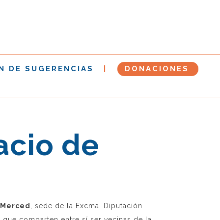
N DE SUGERENCIAS
DONACIONES
acio de
a Merced
, sede de la Excma. Diputación
 que comparten entre sí ser vecinas de la