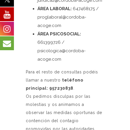
juridica2@cordoba-acoge.com
ÁREA LABORAL:
647468175 /
proglaboral@cordoba-
acoge.com
ÁREA PSICOSOCIAL:
661399726 /
psicologica@cordoba-
acoge.com
Para el resto de consultas podéis
llamar a nuestro
teléfono
principal: 957230838
.
Os pedimos disculpas por las
molestias y os animamos a
observar las medidas oportunas de
contención del contagio
promovidas por las autoridades