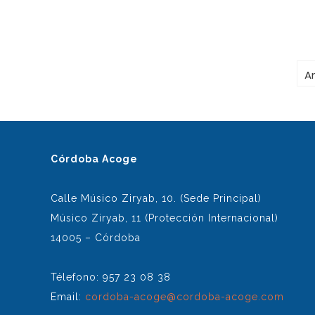
PAGINACIÓN
An
DE
ENTRADAS
Córdoba Acoge
Calle Músico Ziryab, 10. (Sede Principal)
Músico Ziryab, 11 (Protección Internacional)
14005 – Córdoba
Télefono: 957 23 08 38
Email:
cordoba-acoge@cordoba-acoge.com