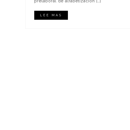
prelaboral de alfabetización […]
LEE MAS